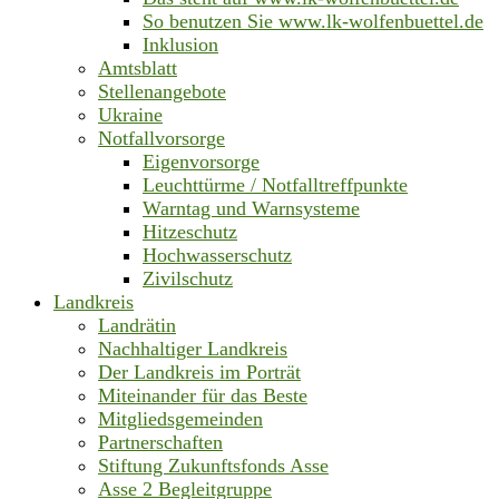
So benutzen Sie www.lk-wolfenbuettel.de
Inklusion
Amtsblatt
Stellenangebote
Ukraine
Notfallvorsorge
Eigenvorsorge
Leuchttürme / Notfalltreffpunkte
Warntag und Warnsysteme
Hitzeschutz
Hochwasserschutz
Zivilschutz
Landkreis
Landrätin
Nachhaltiger Landkreis
Der Landkreis im Porträt
Miteinander für das Beste
Mitgliedsgemeinden
Partnerschaften
Stiftung Zukunftsfonds Asse
Asse 2 Begleitgruppe