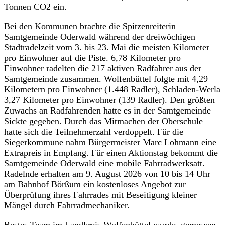
Tonnen CO2 ein.
Bei den Kommunen brachte die Spitzenreiterin
Samtgemeinde Oderwald während der dreiwöchigen
Stadtradelzeit vom 3. bis 23. Mai die meisten Kilometer
pro Einwohner auf die Piste. 6,78 Kilometer pro
Einwohner radelten die 217 aktiven Radfahrer aus der
Samtgemeinde zusammen. Wolfenbüttel folgte mit 4,29
Kilometern pro Einwohner (1.448 Radler), Schladen-Werla
3,27 Kilometer pro Einwohner (139 Radler). Den größten
Zuwachs an Radfahrenden hatte es in der Samtgemeinde
Sickte gegeben. Durch das Mitmachen der Oberschule
hatte sich die Teilnehmerzahl verdoppelt. Für die
Siegerkommune nahm Bürgermeister Marc Lohmann eine
Extrapreis in Empfang. Für einen Aktionstag bekommt die
Samtgemeinde Oderwald eine mobile Fahrradwerksatt.
Radelnde erhalten am 9. August 2026 von 10 bis 14 Uhr
am Bahnhof Börßum ein kostenloses Angebot zur
Überprüfung ihres Fahrrades mit Beseitigung kleiner
Mängel durch Fahrradmechaniker.
Bestes Team im Landkreis Wolfenbüttel wurde, gemessen