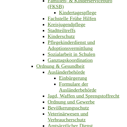
Familien- & Kinderservicebüro
(FKSB)
Kindertagespflege
Fachstelle Frühe Hilfen
Kreisjugendpflege
Stadtteiltreffs
Kinderschutz
Pflegekinderdienst und
Adoptionsvermittlung
Sozialarbeit in Schulen
Ganztagskoordination
Ordnung & Gesundheit
Ausländerbehörde
Einbürgerung
Formulare der
Ausländerbehörde
Jagd, Waffen und Sprengstoffrecht
Ordnung und Gewerbe
Bevölkerungsschutz
Veterinärwesen und
Verbraucherschutz
Amtsärztlicher Dienst