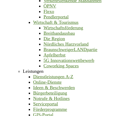
Verkehrslenkende Maßnahmen
ÖPNV
Flexo
Pendlerportal
Wirtschaft & Tourismus
Wirtschaftsförderung
Breitbandausbau
Die Region
Nördliches Harzvorland
BraunschweigerLANDpartie
Apfelherbst
5G Innovationswettbewerb
Coworking Spaces
Leistungen
Dienstleistungen A-Z
Online-Dienste
Ideen & Beschwerden
Bürgerbeteiligung
Notrufe & Hotlines
Serviceportal
Förderprogramme
GIS-Portal