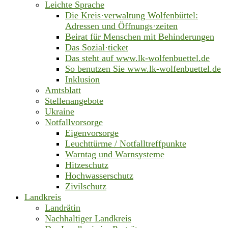
Leichte Sprache
Die Kreis·verwaltung Wolfenbüttel:
Adressen und Öffnungs·zeiten
Beirat für Menschen mit Behinderungen
Das Sozial·ticket
Das steht auf www.lk-wolfenbuettel.de
So benutzen Sie www.lk-wolfenbuettel.de
Inklusion
Amtsblatt
Stellenangebote
Ukraine
Notfallvorsorge
Eigenvorsorge
Leuchttürme / Notfalltreffpunkte
Warntag und Warnsysteme
Hitzeschutz
Hochwasserschutz
Zivilschutz
Landkreis
Landrätin
Nachhaltiger Landkreis