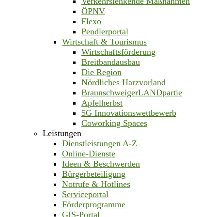
Verkehrslenkende Maßnahmen
ÖPNV
Flexo
Pendlerportal
Wirtschaft & Tourismus
Wirtschaftsförderung
Breitbandausbau
Die Region
Nördliches Harzvorland
BraunschweigerLANDpartie
Apfelherbst
5G Innovationswettbewerb
Coworking Spaces
Leistungen
Dienstleistungen A-Z
Online-Dienste
Ideen & Beschwerden
Bürgerbeteiligung
Notrufe & Hotlines
Serviceportal
Förderprogramme
GIS-Portal