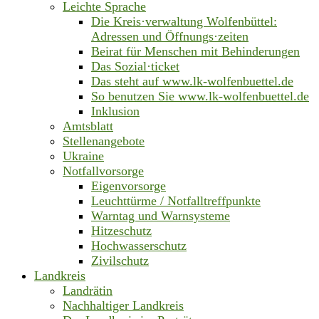
Leichte Sprache
Die Kreis·verwaltung Wolfenbüttel:
Adressen und Öffnungs·zeiten
Beirat für Menschen mit Behinderungen
Das Sozial·ticket
Das steht auf www.lk-wolfenbuettel.de
So benutzen Sie www.lk-wolfenbuettel.de
Inklusion
Amtsblatt
Stellenangebote
Ukraine
Notfallvorsorge
Eigenvorsorge
Leuchttürme / Notfalltreffpunkte
Warntag und Warnsysteme
Hitzeschutz
Hochwasserschutz
Zivilschutz
Landkreis
Landrätin
Nachhaltiger Landkreis