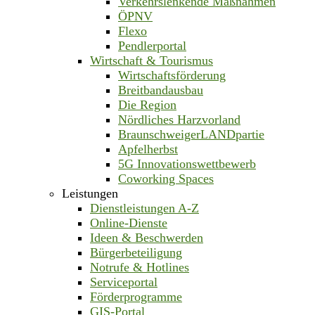
Verkehrslenkende Maßnahmen
ÖPNV
Flexo
Pendlerportal
Wirtschaft & Tourismus
Wirtschaftsförderung
Breitbandausbau
Die Region
Nördliches Harzvorland
BraunschweigerLANDpartie
Apfelherbst
5G Innovationswettbewerb
Coworking Spaces
Leistungen
Dienstleistungen A-Z
Online-Dienste
Ideen & Beschwerden
Bürgerbeteiligung
Notrufe & Hotlines
Serviceportal
Förderprogramme
GIS-Portal