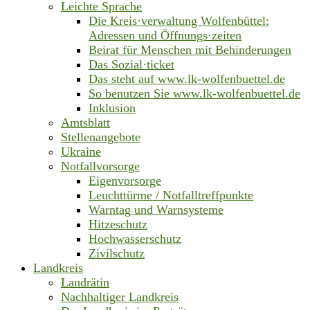
Leichte Sprache
Die Kreis·verwaltung Wolfenbüttel:
Adressen und Öffnungs·zeiten
Beirat für Menschen mit Behinderungen
Das Sozial·ticket
Das steht auf www.lk-wolfenbuettel.de
So benutzen Sie www.lk-wolfenbuettel.de
Inklusion
Amtsblatt
Stellenangebote
Ukraine
Notfallvorsorge
Eigenvorsorge
Leuchttürme / Notfalltreffpunkte
Warntag und Warnsysteme
Hitzeschutz
Hochwasserschutz
Zivilschutz
Landkreis
Landrätin
Nachhaltiger Landkreis