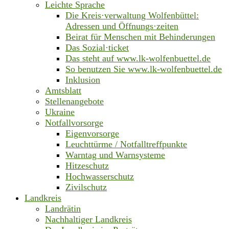
Leichte Sprache
Die Kreis·verwaltung Wolfenbüttel:
Adressen und Öffnungs·zeiten
Beirat für Menschen mit Behinderungen
Das Sozial·ticket
Das steht auf www.lk-wolfenbuettel.de
So benutzen Sie www.lk-wolfenbuettel.de
Inklusion
Amtsblatt
Stellenangebote
Ukraine
Notfallvorsorge
Eigenvorsorge
Leuchttürme / Notfalltreffpunkte
Warntag und Warnsysteme
Hitzeschutz
Hochwasserschutz
Zivilschutz
Landkreis
Landrätin
Nachhaltiger Landkreis