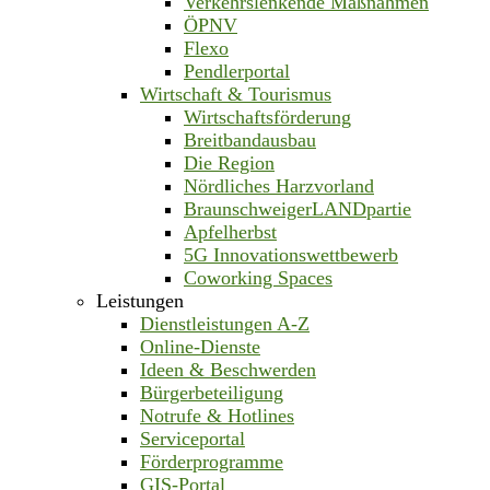
Verkehrslenkende Maßnahmen
ÖPNV
Flexo
Pendlerportal
Wirtschaft & Tourismus
Wirtschaftsförderung
Breitbandausbau
Die Region
Nördliches Harzvorland
BraunschweigerLANDpartie
Apfelherbst
5G Innovationswettbewerb
Coworking Spaces
Leistungen
Dienstleistungen A-Z
Online-Dienste
Ideen & Beschwerden
Bürgerbeteiligung
Notrufe & Hotlines
Serviceportal
Förderprogramme
GIS-Portal