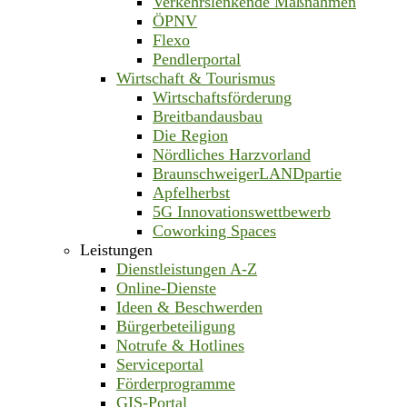
Verkehrslenkende Maßnahmen
ÖPNV
Flexo
Pendlerportal
Wirtschaft & Tourismus
Wirtschaftsförderung
Breitbandausbau
Die Region
Nördliches Harzvorland
BraunschweigerLANDpartie
Apfelherbst
5G Innovationswettbewerb
Coworking Spaces
Leistungen
Dienstleistungen A-Z
Online-Dienste
Ideen & Beschwerden
Bürgerbeteiligung
Notrufe & Hotlines
Serviceportal
Förderprogramme
GIS-Portal