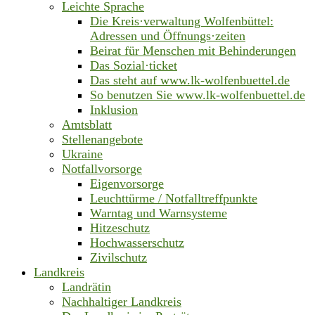
Leichte Sprache
Die Kreis·verwaltung Wolfenbüttel:
Adressen und Öffnungs·zeiten
Beirat für Menschen mit Behinderungen
Das Sozial·ticket
Das steht auf www.lk-wolfenbuettel.de
So benutzen Sie www.lk-wolfenbuettel.de
Inklusion
Amtsblatt
Stellenangebote
Ukraine
Notfallvorsorge
Eigenvorsorge
Leuchttürme / Notfalltreffpunkte
Warntag und Warnsysteme
Hitzeschutz
Hochwasserschutz
Zivilschutz
Landkreis
Landrätin
Nachhaltiger Landkreis