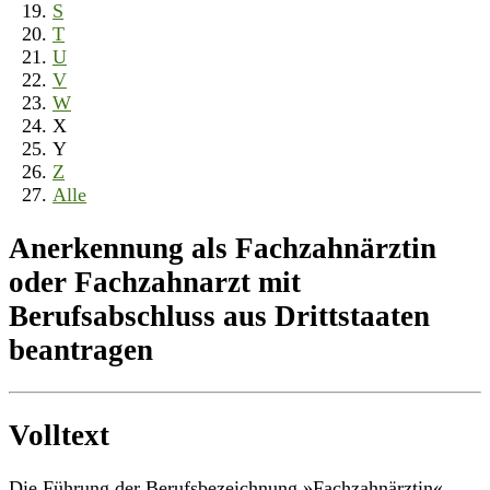
S
T
U
V
W
X
Y
Z
Alle
Anerkennung als Fachzahnärztin
oder Fachzahnarzt mit
Berufsabschluss aus Drittstaaten
beantragen
Volltext
Die Führung der Berufsbezeichnung »Fachzahnärztin«