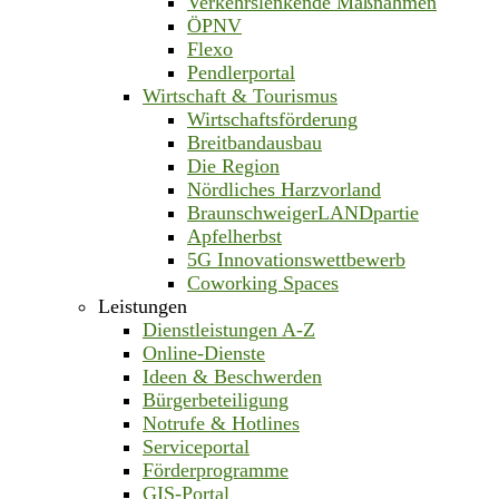
Verkehrslenkende Maßnahmen
ÖPNV
Flexo
Pendlerportal
Wirtschaft & Tourismus
Wirtschaftsförderung
Breitbandausbau
Die Region
Nördliches Harzvorland
BraunschweigerLANDpartie
Apfelherbst
5G Innovationswettbewerb
Coworking Spaces
Leistungen
Dienstleistungen A-Z
Online-Dienste
Ideen & Beschwerden
Bürgerbeteiligung
Notrufe & Hotlines
Serviceportal
Förderprogramme
GIS-Portal