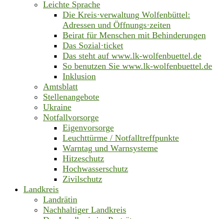
Leichte Sprache
Die Kreis·verwaltung Wolfenbüttel:
Adressen und Öffnungs·zeiten
Beirat für Menschen mit Behinderungen
Das Sozial·ticket
Das steht auf www.lk-wolfenbuettel.de
So benutzen Sie www.lk-wolfenbuettel.de
Inklusion
Amtsblatt
Stellenangebote
Ukraine
Notfallvorsorge
Eigenvorsorge
Leuchttürme / Notfalltreffpunkte
Warntag und Warnsysteme
Hitzeschutz
Hochwasserschutz
Zivilschutz
Landkreis
Landrätin
Nachhaltiger Landkreis