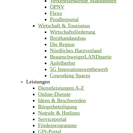
Verkehrslenkende Maßnahmen
ÖPNV
Flexo
Pendlerportal
Wirtschaft & Tourismus
Wirtschaftsförderung
Breitbandausbau
Die Region
Nördliches Harzvorland
BraunschweigerLANDpartie
Apfelherbst
5G Innovationswettbewerb
Coworking Spaces
Leistungen
Dienstleistungen A-Z
Online-Dienste
Ideen & Beschwerden
Bürgerbeteiligung
Notrufe & Hotlines
Serviceportal
Förderprogramme
GIS-Portal