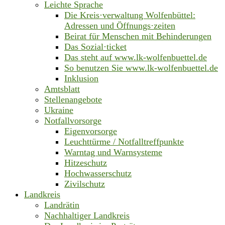
Leichte Sprache
Die Kreis·verwaltung Wolfenbüttel:
Adressen und Öffnungs·zeiten
Beirat für Menschen mit Behinderungen
Das Sozial·ticket
Das steht auf www.lk-wolfenbuettel.de
So benutzen Sie www.lk-wolfenbuettel.de
Inklusion
Amtsblatt
Stellenangebote
Ukraine
Notfallvorsorge
Eigenvorsorge
Leuchttürme / Notfalltreffpunkte
Warntag und Warnsysteme
Hitzeschutz
Hochwasserschutz
Zivilschutz
Landkreis
Landrätin
Nachhaltiger Landkreis