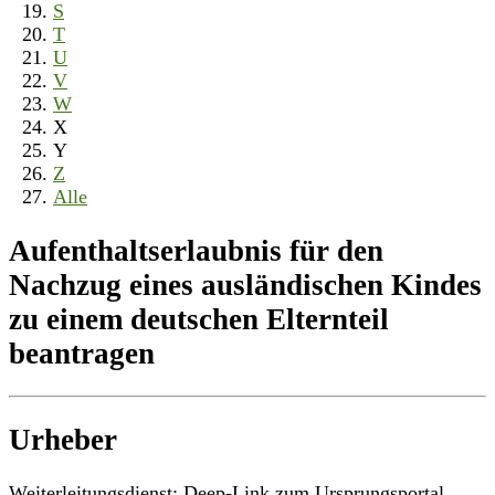
S
T
U
V
W
X
Y
Z
Alle
Aufenthaltserlaubnis für den
Nachzug eines ausländischen Kindes
zu einem deutschen Elternteil
beantragen
Urheber
Weiterleitungsdienst: Deep-Link zum Ursprungsportal