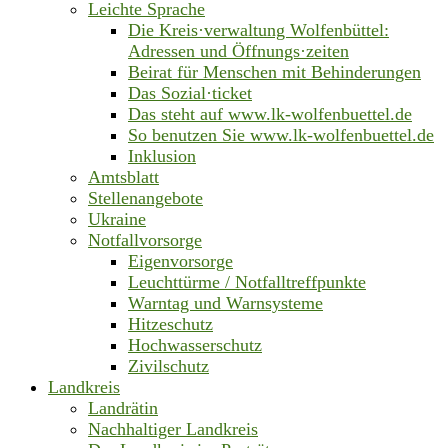
Leichte Sprache
Die Kreis·verwaltung Wolfenbüttel:
Adressen und Öffnungs·zeiten
Beirat für Menschen mit Behinderungen
Das Sozial·ticket
Das steht auf www.lk-wolfenbuettel.de
So benutzen Sie www.lk-wolfenbuettel.de
Inklusion
Amtsblatt
Stellenangebote
Ukraine
Notfallvorsorge
Eigenvorsorge
Leuchttürme / Notfalltreffpunkte
Warntag und Warnsysteme
Hitzeschutz
Hochwasserschutz
Zivilschutz
Landkreis
Landrätin
Nachhaltiger Landkreis