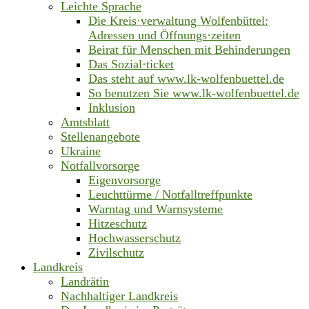
Leichte Sprache
Die Kreis·verwaltung Wolfenbüttel:
Adressen und Öffnungs·zeiten
Beirat für Menschen mit Behinderungen
Das Sozial·ticket
Das steht auf www.lk-wolfenbuettel.de
So benutzen Sie www.lk-wolfenbuettel.de
Inklusion
Amtsblatt
Stellenangebote
Ukraine
Notfallvorsorge
Eigenvorsorge
Leuchttürme / Notfalltreffpunkte
Warntag und Warnsysteme
Hitzeschutz
Hochwasserschutz
Zivilschutz
Landkreis
Landrätin
Nachhaltiger Landkreis