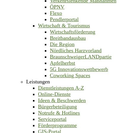
Verkehrslenkende Maßnahmen
ÖPNV
Flexo
Pendlerportal
Wirtschaft & Tourismus
Wirtschaftsförderung
Breitbandausbau
Die Region
Nördliches Harzvorland
BraunschweigerLANDpartie
Apfelherbst
5G Innovationswettbewerb
Coworking Spaces
Leistungen
Dienstleistungen A-Z
Online-Dienste
Ideen & Beschwerden
Bürgerbeteiligung
Notrufe & Hotlines
Serviceportal
Förderprogramme
GIS-Portal