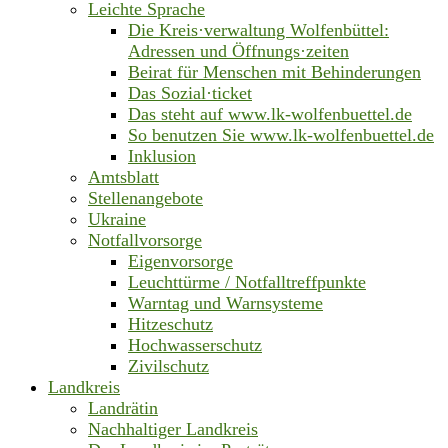
Leichte Sprache
Die Kreis·verwaltung Wolfenbüttel:
Adressen und Öffnungs·zeiten
Beirat für Menschen mit Behinderungen
Das Sozial·ticket
Das steht auf www.lk-wolfenbuettel.de
So benutzen Sie www.lk-wolfenbuettel.de
Inklusion
Amtsblatt
Stellenangebote
Ukraine
Notfallvorsorge
Eigenvorsorge
Leuchttürme / Notfalltreffpunkte
Warntag und Warnsysteme
Hitzeschutz
Hochwasserschutz
Zivilschutz
Landkreis
Landrätin
Nachhaltiger Landkreis