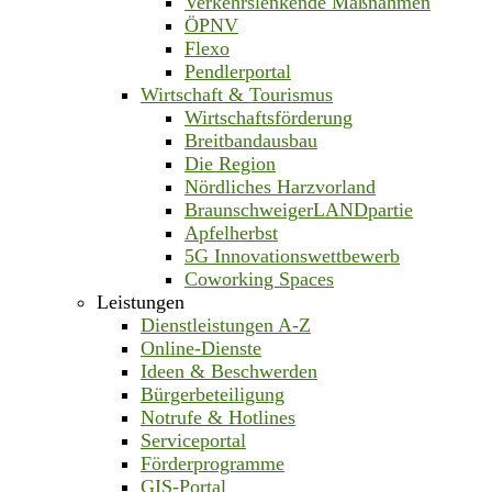
Verkehrslenkende Maßnahmen
ÖPNV
Flexo
Pendlerportal
Wirtschaft & Tourismus
Wirtschaftsförderung
Breitbandausbau
Die Region
Nördliches Harzvorland
BraunschweigerLANDpartie
Apfelherbst
5G Innovationswettbewerb
Coworking Spaces
Leistungen
Dienstleistungen A-Z
Online-Dienste
Ideen & Beschwerden
Bürgerbeteiligung
Notrufe & Hotlines
Serviceportal
Förderprogramme
GIS-Portal