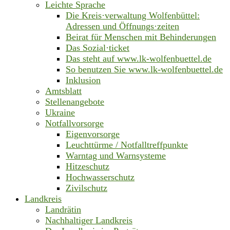
Leichte Sprache
Die Kreis·verwaltung Wolfenbüttel:
Adressen und Öffnungs·zeiten
Beirat für Menschen mit Behinderungen
Das Sozial·ticket
Das steht auf www.lk-wolfenbuettel.de
So benutzen Sie www.lk-wolfenbuettel.de
Inklusion
Amtsblatt
Stellenangebote
Ukraine
Notfallvorsorge
Eigenvorsorge
Leuchttürme / Notfalltreffpunkte
Warntag und Warnsysteme
Hitzeschutz
Hochwasserschutz
Zivilschutz
Landkreis
Landrätin
Nachhaltiger Landkreis