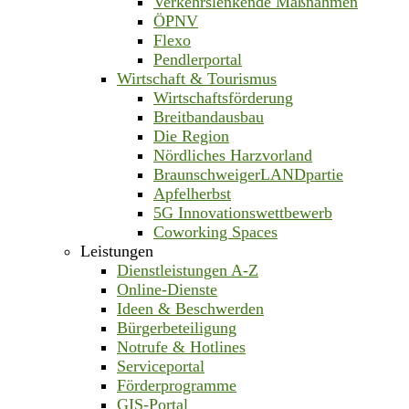
Verkehrslenkende Maßnahmen
ÖPNV
Flexo
Pendlerportal
Wirtschaft & Tourismus
Wirtschaftsförderung
Breitbandausbau
Die Region
Nördliches Harzvorland
BraunschweigerLANDpartie
Apfelherbst
5G Innovationswettbewerb
Coworking Spaces
Leistungen
Dienstleistungen A-Z
Online-Dienste
Ideen & Beschwerden
Bürgerbeteiligung
Notrufe & Hotlines
Serviceportal
Förderprogramme
GIS-Portal