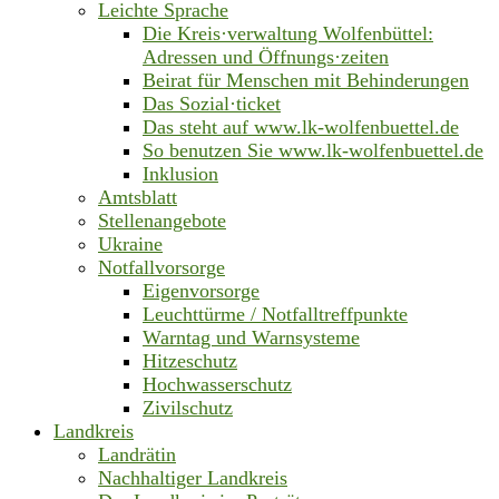
Leichte Sprache
Die Kreis·verwaltung Wolfenbüttel:
Adressen und Öffnungs·zeiten
Beirat für Menschen mit Behinderungen
Das Sozial·ticket
Das steht auf www.lk-wolfenbuettel.de
So benutzen Sie www.lk-wolfenbuettel.de
Inklusion
Amtsblatt
Stellenangebote
Ukraine
Notfallvorsorge
Eigenvorsorge
Leuchttürme / Notfalltreffpunkte
Warntag und Warnsysteme
Hitzeschutz
Hochwasserschutz
Zivilschutz
Landkreis
Landrätin
Nachhaltiger Landkreis