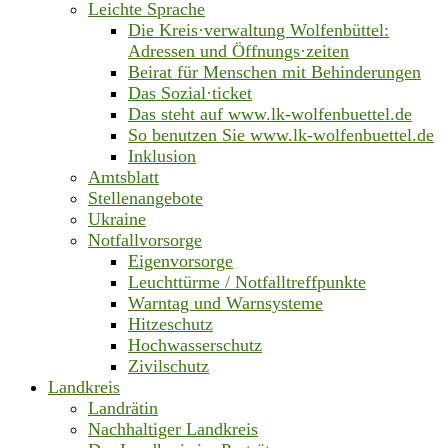
Leichte Sprache
Die Kreis·verwaltung Wolfenbüttel:
Adressen und Öffnungs·zeiten
Beirat für Menschen mit Behinderungen
Das Sozial·ticket
Das steht auf www.lk-wolfenbuettel.de
So benutzen Sie www.lk-wolfenbuettel.de
Inklusion
Amtsblatt
Stellenangebote
Ukraine
Notfallvorsorge
Eigenvorsorge
Leuchttürme / Notfalltreffpunkte
Warntag und Warnsysteme
Hitzeschutz
Hochwasserschutz
Zivilschutz
Landkreis
Landrätin
Nachhaltiger Landkreis