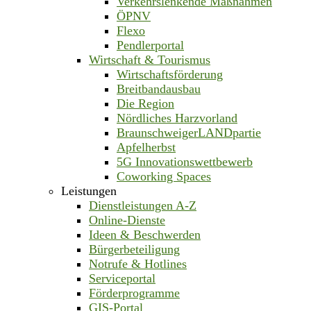
Verkehrslenkende Maßnahmen
ÖPNV
Flexo
Pendlerportal
Wirtschaft & Tourismus
Wirtschaftsförderung
Breitbandausbau
Die Region
Nördliches Harzvorland
BraunschweigerLANDpartie
Apfelherbst
5G Innovationswettbewerb
Coworking Spaces
Leistungen
Dienstleistungen A-Z
Online-Dienste
Ideen & Beschwerden
Bürgerbeteiligung
Notrufe & Hotlines
Serviceportal
Förderprogramme
GIS-Portal