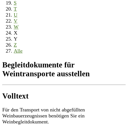
S
T
U
V
W
X
Y
Z
Alle
Begleitdokumente für
Weintransporte ausstellen
Volltext
Für den Transport von nicht abgefüllten
Weinbauerzeugnissen benötigen Sie ein
Weinbegleitdokument.