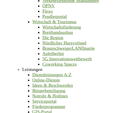
Verkehrslenkende Maßnahmen
ÖPNV
Flexo
Pendlerportal
Wirtschaft & Tourismus
Wirtschaftsförderung
Breitbandausbau
Die Region
Nördliches Harzvorland
BraunschweigerLANDpartie
Apfelherbst
5G Innovationswettbewerb
Coworking Spaces
Leistungen
Dienstleistungen A-Z
Online-Dienste
Ideen & Beschwerden
Bürgerbeteiligung
Notrufe & Hotlines
Serviceportal
Förderprogramme
GIS-Portal