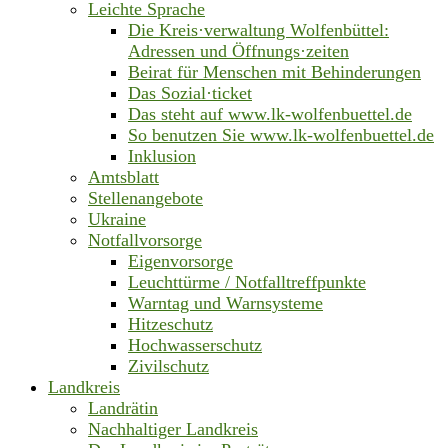
Leichte Sprache
Die Kreis·verwaltung Wolfenbüttel:
Adressen und Öffnungs·zeiten
Beirat für Menschen mit Behinderungen
Das Sozial·ticket
Das steht auf www.lk-wolfenbuettel.de
So benutzen Sie www.lk-wolfenbuettel.de
Inklusion
Amtsblatt
Stellenangebote
Ukraine
Notfallvorsorge
Eigenvorsorge
Leuchttürme / Notfalltreffpunkte
Warntag und Warnsysteme
Hitzeschutz
Hochwasserschutz
Zivilschutz
Landkreis
Landrätin
Nachhaltiger Landkreis