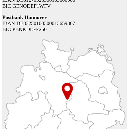
IBAN DE61270925550103600900
BIC GENODEF1WFV
Postbank Hannover
IBAN DE83250100300013659307
BIC PBNKDEFF250