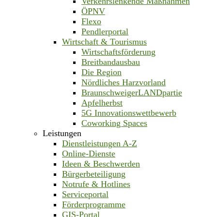
Verkehrslenkende Maßnahmen
ÖPNV
Flexo
Pendlerportal
Wirtschaft & Tourismus
Wirtschaftsförderung
Breitbandausbau
Die Region
Nördliches Harzvorland
BraunschweigerLANDpartie
Apfelherbst
5G Innovationswettbewerb
Coworking Spaces
Leistungen
Dienstleistungen A-Z
Online-Dienste
Ideen & Beschwerden
Bürgerbeteiligung
Notrufe & Hotlines
Serviceportal
Förderprogramme
GIS-Portal