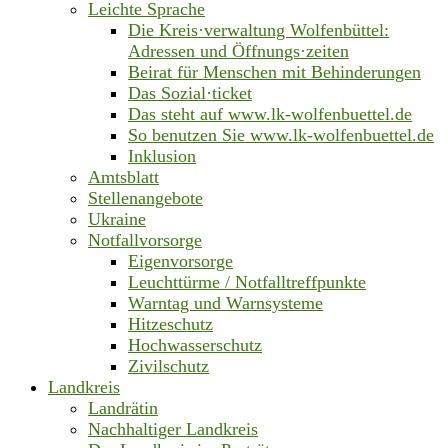
Leichte Sprache
Die Kreis·verwaltung Wolfenbüttel:
Adressen und Öffnungs·zeiten
Beirat für Menschen mit Behinderungen
Das Sozial·ticket
Das steht auf www.lk-wolfenbuettel.de
So benutzen Sie www.lk-wolfenbuettel.de
Inklusion
Amtsblatt
Stellenangebote
Ukraine
Notfallvorsorge
Eigenvorsorge
Leuchttürme / Notfalltreffpunkte
Warntag und Warnsysteme
Hitzeschutz
Hochwasserschutz
Zivilschutz
Landkreis
Landrätin
Nachhaltiger Landkreis