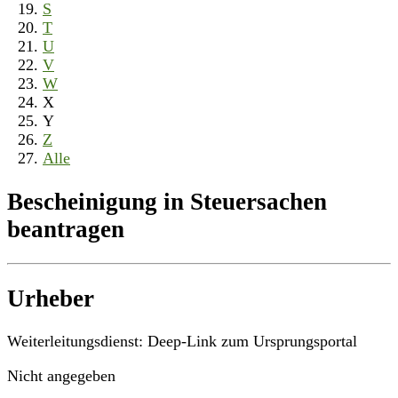
S
T
U
V
W
X
Y
Z
Alle
Bescheinigung in Steuersachen
beantragen
Urheber
Weiterleitungsdienst: Deep-Link zum Ursprungsportal
Nicht angegeben