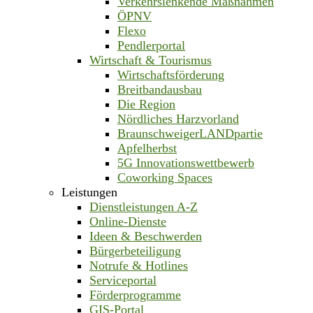
Verkehrslenkende Maßnahmen
ÖPNV
Flexo
Pendlerportal
Wirtschaft & Tourismus
Wirtschaftsförderung
Breitbandausbau
Die Region
Nördliches Harzvorland
BraunschweigerLANDpartie
Apfelherbst
5G Innovationswettbewerb
Coworking Spaces
Leistungen
Dienstleistungen A-Z
Online-Dienste
Ideen & Beschwerden
Bürgerbeteiligung
Notrufe & Hotlines
Serviceportal
Förderprogramme
GIS-Portal