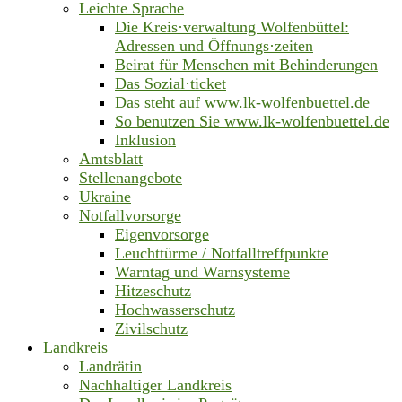
Leichte Sprache
Die Kreis·verwaltung Wolfenbüttel:
Adressen und Öffnungs·zeiten
Beirat für Menschen mit Behinderungen
Das Sozial·ticket
Das steht auf www.lk-wolfenbuettel.de
So benutzen Sie www.lk-wolfenbuettel.de
Inklusion
Amtsblatt
Stellenangebote
Ukraine
Notfallvorsorge
Eigenvorsorge
Leuchttürme / Notfalltreffpunkte
Warntag und Warnsysteme
Hitzeschutz
Hochwasserschutz
Zivilschutz
Landkreis
Landrätin
Nachhaltiger Landkreis