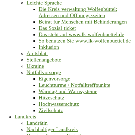
Leichte Sprache
Die Kreis·verwaltung Wolfenbüttel:
Adressen und Öffnungs·zeiten
Beirat für Menschen mit Behinderungen
Das Sozial·ticket
Das steht auf www.lk-wolfenbuettel.de
So benutzen Sie www.lk-wolfenbuettel.de
Inklusion
Amtsblatt
Stellenangebote
Ukraine
Notfallvorsorge
Eigenvorsorge
Leuchttürme / Notfalltreffpunkte
Warntag und Warnsysteme
Hitzeschutz
Hochwasserschutz
Zivilschutz
Landkreis
Landrätin
Nachhaltiger Landkreis