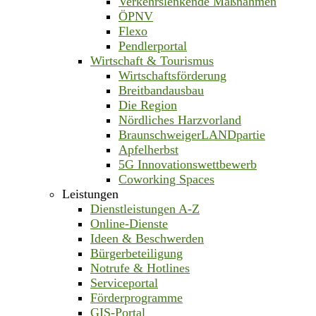
Verkehrslenkende Maßnahmen
ÖPNV
Flexo
Pendlerportal
Wirtschaft & Tourismus
Wirtschaftsförderung
Breitbandausbau
Die Region
Nördliches Harzvorland
BraunschweigerLANDpartie
Apfelherbst
5G Innovationswettbewerb
Coworking Spaces
Leistungen
Dienstleistungen A-Z
Online-Dienste
Ideen & Beschwerden
Bürgerbeteiligung
Notrufe & Hotlines
Serviceportal
Förderprogramme
GIS-Portal