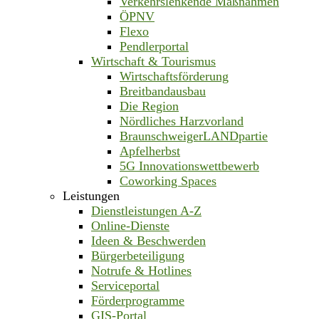
Verkehrslenkende Maßnahmen
ÖPNV
Flexo
Pendlerportal
Wirtschaft & Tourismus
Wirtschaftsförderung
Breitbandausbau
Die Region
Nördliches Harzvorland
BraunschweigerLANDpartie
Apfelherbst
5G Innovationswettbewerb
Coworking Spaces
Leistungen
Dienstleistungen A-Z
Online-Dienste
Ideen & Beschwerden
Bürgerbeteiligung
Notrufe & Hotlines
Serviceportal
Förderprogramme
GIS-Portal