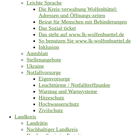
Leichte Sprache
Die Kreis·verwaltung Wolfenbüttel:
Adressen und Öffnungs·zeiten
Beirat für Menschen mit Behinderungen
Das Sozial·ticket
Das steht auf www.lk-wolfenbuettel.de
So benutzen Sie www.lk-wolfenbuettel.de
Inklusion
Amtsblatt
Stellenangebote
Ukraine
Notfallvorsorge
Eigenvorsorge
Leuchttürme / Notfalltreffpunkte
Warntag und Warnsysteme
Hitzeschutz
Hochwasserschutz
Zivilschutz
Landkreis
Landrätin
Nachhaltiger Landkreis