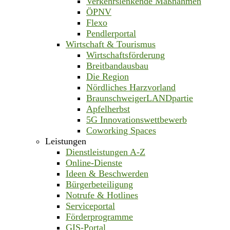
Verkehrslenkende Maßnahmen
ÖPNV
Flexo
Pendlerportal
Wirtschaft & Tourismus
Wirtschaftsförderung
Breitbandausbau
Die Region
Nördliches Harzvorland
BraunschweigerLANDpartie
Apfelherbst
5G Innovationswettbewerb
Coworking Spaces
Leistungen
Dienstleistungen A-Z
Online-Dienste
Ideen & Beschwerden
Bürgerbeteiligung
Notrufe & Hotlines
Serviceportal
Förderprogramme
GIS-Portal