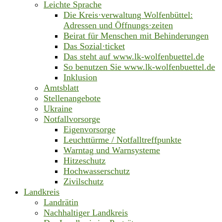
Leichte Sprache
Die Kreis·verwaltung Wolfenbüttel:
Adressen und Öffnungs·zeiten
Beirat für Menschen mit Behinderungen
Das Sozial·ticket
Das steht auf www.lk-wolfenbuettel.de
So benutzen Sie www.lk-wolfenbuettel.de
Inklusion
Amtsblatt
Stellenangebote
Ukraine
Notfallvorsorge
Eigenvorsorge
Leuchttürme / Notfalltreffpunkte
Warntag und Warnsysteme
Hitzeschutz
Hochwasserschutz
Zivilschutz
Landkreis
Landrätin
Nachhaltiger Landkreis