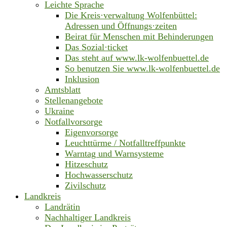
Leichte Sprache
Die Kreis·verwaltung Wolfenbüttel:
Adressen und Öffnungs·zeiten
Beirat für Menschen mit Behinderungen
Das Sozial·ticket
Das steht auf www.lk-wolfenbuettel.de
So benutzen Sie www.lk-wolfenbuettel.de
Inklusion
Amtsblatt
Stellenangebote
Ukraine
Notfallvorsorge
Eigenvorsorge
Leuchttürme / Notfalltreffpunkte
Warntag und Warnsysteme
Hitzeschutz
Hochwasserschutz
Zivilschutz
Landkreis
Landrätin
Nachhaltiger Landkreis