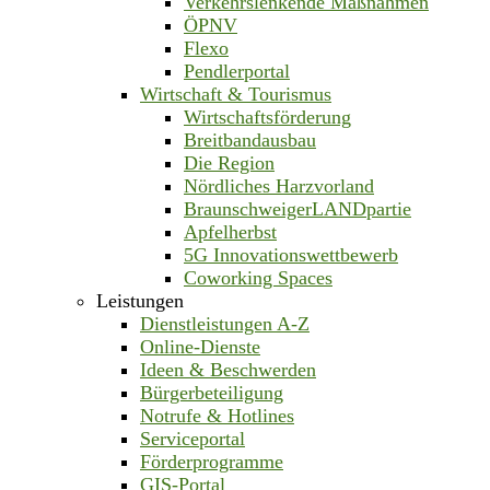
Verkehrslenkende Maßnahmen
ÖPNV
Flexo
Pendlerportal
Wirtschaft & Tourismus
Wirtschaftsförderung
Breitbandausbau
Die Region
Nördliches Harzvorland
BraunschweigerLANDpartie
Apfelherbst
5G Innovationswettbewerb
Coworking Spaces
Leistungen
Dienstleistungen A-Z
Online-Dienste
Ideen & Beschwerden
Bürgerbeteiligung
Notrufe & Hotlines
Serviceportal
Förderprogramme
GIS-Portal