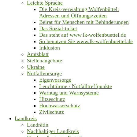
Leichte Sprache
Die Kreis·verwaltung Wolfenbüttel:
Adressen und Öffnungs·zeiten
Beirat für Menschen mit Behinderungen
Das Sozial·ticket
Das steht auf www.lk-wolfenbuettel.de
So benutzen Sie www.lk-wolfenbuettel.de
Inklusion
Amtsblatt
Stellenangebote
Ukraine
Notfallvorsorge
Eigenvorsorge
Leuchttürme / Notfalltreffpunkte
Warntag und Warnsysteme
Hitzeschutz
Hochwasserschutz
Zivilschutz
Landkreis
Landrätin
Nachhaltiger Landkreis