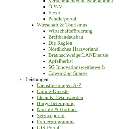
Verkehrslenkende Maßnahmen
ÖPNV
Flexo
Pendlerportal
Wirtschaft & Tourismus
Wirtschaftsförderung
Breitbandausbau
Die Region
Nördliches Harzvorland
BraunschweigerLANDpartie
Apfelherbst
5G Innovationswettbewerb
Coworking Spaces
Leistungen
Dienstleistungen A-Z
Online-Dienste
Ideen & Beschwerden
Bürgerbeteiligung
Notrufe & Hotlines
Serviceportal
Förderprogramme
GIS-Portal