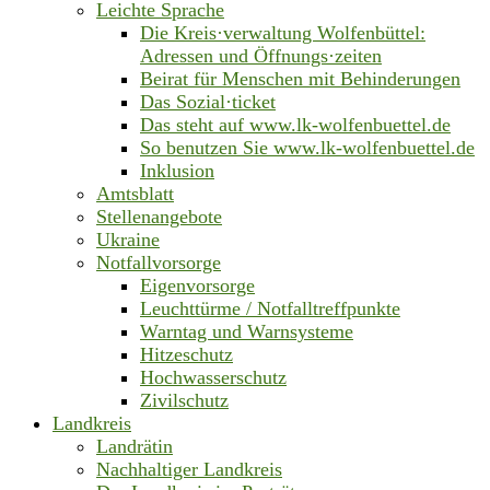
Leichte Sprache
Die Kreis·verwaltung Wolfenbüttel:
Adressen und Öffnungs·zeiten
Beirat für Menschen mit Behinderungen
Das Sozial·ticket
Das steht auf www.lk-wolfenbuettel.de
So benutzen Sie www.lk-wolfenbuettel.de
Inklusion
Amtsblatt
Stellenangebote
Ukraine
Notfallvorsorge
Eigenvorsorge
Leuchttürme / Notfalltreffpunkte
Warntag und Warnsysteme
Hitzeschutz
Hochwasserschutz
Zivilschutz
Landkreis
Landrätin
Nachhaltiger Landkreis