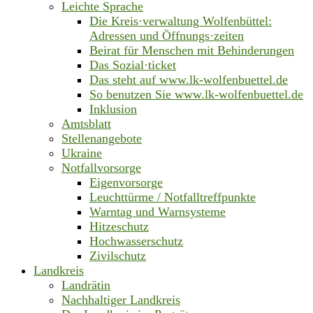
Leichte Sprache
Die Kreis·verwaltung Wolfenbüttel:
Adressen und Öffnungs·zeiten
Beirat für Menschen mit Behinderungen
Das Sozial·ticket
Das steht auf www.lk-wolfenbuettel.de
So benutzen Sie www.lk-wolfenbuettel.de
Inklusion
Amtsblatt
Stellenangebote
Ukraine
Notfallvorsorge
Eigenvorsorge
Leuchttürme / Notfalltreffpunkte
Warntag und Warnsysteme
Hitzeschutz
Hochwasserschutz
Zivilschutz
Landkreis
Landrätin
Nachhaltiger Landkreis