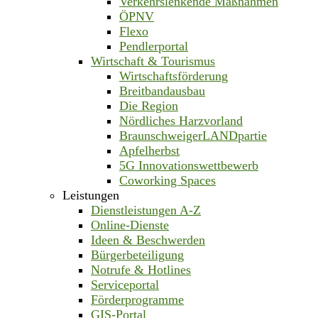
Verkehrslenkende Maßnahmen
ÖPNV
Flexo
Pendlerportal
Wirtschaft & Tourismus
Wirtschaftsförderung
Breitbandausbau
Die Region
Nördliches Harzvorland
BraunschweigerLANDpartie
Apfelherbst
5G Innovationswettbewerb
Coworking Spaces
Leistungen
Dienstleistungen A-Z
Online-Dienste
Ideen & Beschwerden
Bürgerbeteiligung
Notrufe & Hotlines
Serviceportal
Förderprogramme
GIS-Portal