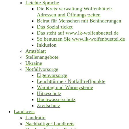
Leichte Sprache
Die Kreis·verwaltung Wolfenbüttel:
Adressen und Öffnungs·zeiten
Beirat für Menschen mit Behinderungen
Das Sozial·ticket
Das steht auf www.lk-wolfenbuettel.de
So benutzen Sie www.lk-wolfenbuettel.de
Inklusion
Amtsblatt
Stellenangebote
Ukraine
Notfallvorsorge
Eigenvorsorge
Leuchttürme / Notfalltreffpunkte
Warntag und Warnsysteme
Hitzeschutz
Hochwasserschutz
Zivilschutz
Landkreis
Landrätin
Nachhaltiger Landkreis