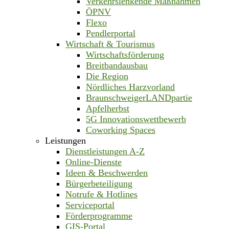
Verkehrslenkende Maßnahmen
ÖPNV
Flexo
Pendlerportal
Wirtschaft & Tourismus
Wirtschaftsförderung
Breitbandausbau
Die Region
Nördliches Harzvorland
BraunschweigerLANDpartie
Apfelherbst
5G Innovationswettbewerb
Coworking Spaces
Leistungen
Dienstleistungen A-Z
Online-Dienste
Ideen & Beschwerden
Bürgerbeteiligung
Notrufe & Hotlines
Serviceportal
Förderprogramme
GIS-Portal