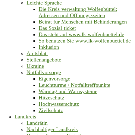
Leichte Sprache
Die Kreis·verwaltung Wolfenbüttel:
Adressen und Öffnungs·zeiten
Beirat für Menschen mit Behinderungen
Das Sozial·ticket
Das steht auf www.lk-wolfenbuettel.de
So benutzen Sie www.lk-wolfenbuettel.de
Inklusion
Amtsblatt
Stellenangebote
Ukraine
Notfallvorsorge
Eigenvorsorge
Leuchttürme / Notfalltreffpunkte
Warntag und Warnsysteme
Hitzeschutz
Hochwasserschutz
Zivilschutz
Landkreis
Landrätin
Nachhaltiger Landkreis