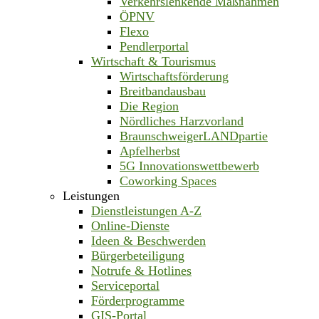
Verkehrslenkende Maßnahmen
ÖPNV
Flexo
Pendlerportal
Wirtschaft & Tourismus
Wirtschaftsförderung
Breitbandausbau
Die Region
Nördliches Harzvorland
BraunschweigerLANDpartie
Apfelherbst
5G Innovationswettbewerb
Coworking Spaces
Leistungen
Dienstleistungen A-Z
Online-Dienste
Ideen & Beschwerden
Bürgerbeteiligung
Notrufe & Hotlines
Serviceportal
Förderprogramme
GIS-Portal