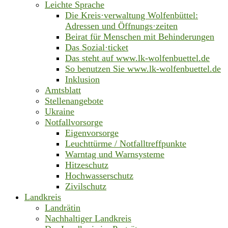
Leichte Sprache
Die Kreis·verwaltung Wolfenbüttel:
Adressen und Öffnungs·zeiten
Beirat für Menschen mit Behinderungen
Das Sozial·ticket
Das steht auf www.lk-wolfenbuettel.de
So benutzen Sie www.lk-wolfenbuettel.de
Inklusion
Amtsblatt
Stellenangebote
Ukraine
Notfallvorsorge
Eigenvorsorge
Leuchttürme / Notfalltreffpunkte
Warntag und Warnsysteme
Hitzeschutz
Hochwasserschutz
Zivilschutz
Landkreis
Landrätin
Nachhaltiger Landkreis