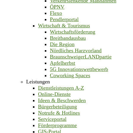
Verkehrslenkende Maßnahmen
ÖPNV
Flexo
Pendlerportal
Wirtschaft & Tourismus
Wirtschaftsförderung
Breitbandausbau
Die Region
Nördliches Harzvorland
BraunschweigerLANDpartie
Apfelherbst
5G Innovationswettbewerb
Coworking Spaces
Leistungen
Dienstleistungen A-Z
Online-Dienste
Ideen & Beschwerden
Bürgerbeteiligung
Notrufe & Hotlines
Serviceportal
Förderprogramme
GIS-Portal