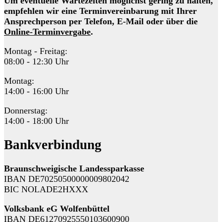
Um eventuelle Wartezeiten möglichst gering zu halten,
empfehlen wir eine Terminvereinbarung mit Ihrer
Ansprechperson per Telefon, E-Mail oder über die
Online-Terminvergabe
.
Montag - Freitag:
08:00 - 12:30 Uhr
Montag:
14:00 - 16:00 Uhr
Donnerstag:
14:00 - 18:00 Uhr
Bankverbindung
Braunschweigische Landessparkasse
IBAN DE70250500000009802042
BIC NOLADE2HXXX
Volksbank eG Wolfenbüttel
IBAN DE61270925550103600900