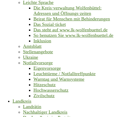
Leichte Sprache
Die Kreis·verwaltung Wolfenbüttel:
Adressen und Öffnungs·zeiten
Beirat für Menschen mit Behinderungen
Das Sozial·ticket
Das steht auf www.lk-wolfenbuettel.de
So benutzen Sie www.lk-wolfenbuettel.de
Inklusion
Amtsblatt
Stellenangebote
Ukraine
Notfallvorsorge
Eigenvorsorge
Leuchttürme / Notfalltreffpunkte
Warntag und Warnsysteme
Hitzeschutz
Hochwasserschutz
Zivilschutz
Landkreis
Landrätin
Nachhaltiger Landkreis