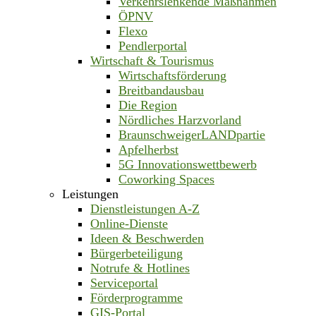
Verkehrslenkende Maßnahmen
ÖPNV
Flexo
Pendlerportal
Wirtschaft & Tourismus
Wirtschaftsförderung
Breitbandausbau
Die Region
Nördliches Harzvorland
BraunschweigerLANDpartie
Apfelherbst
5G Innovationswettbewerb
Coworking Spaces
Leistungen
Dienstleistungen A-Z
Online-Dienste
Ideen & Beschwerden
Bürgerbeteiligung
Notrufe & Hotlines
Serviceportal
Förderprogramme
GIS-Portal