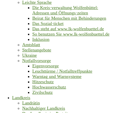
Leichte Sprache
Die Kreis·verwaltung Wolfenbüttel:
Adressen und Öffnungs·zeiten
Beirat für Menschen mit Behinderungen
Das Sozial·ticket
Das steht auf www.lk-wolfenbuettel.de
So benutzen Sie www.lk-wolfenbuettel.de
Inklusion
Amtsblatt
Stellenangebote
Ukraine
Notfallvorsorge
Eigenvorsorge
Leuchttürme / Notfalltreffpunkte
Warntag und Warnsysteme
Hitzeschutz
Hochwasserschutz
Zivilschutz
Landkreis
Landrätin
Nachhaltiger Landkreis