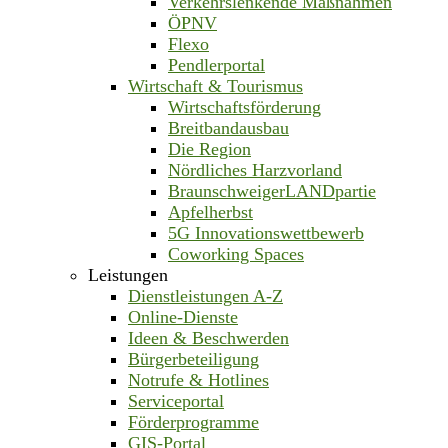
Verkehrslenkende Maßnahmen
ÖPNV
Flexo
Pendlerportal
Wirtschaft & Tourismus
Wirtschaftsförderung
Breitbandausbau
Die Region
Nördliches Harzvorland
BraunschweigerLANDpartie
Apfelherbst
5G Innovationswettbewerb
Coworking Spaces
Leistungen
Dienstleistungen A-Z
Online-Dienste
Ideen & Beschwerden
Bürgerbeteiligung
Notrufe & Hotlines
Serviceportal
Förderprogramme
GIS-Portal