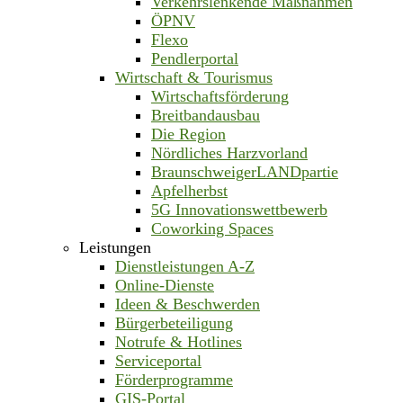
Verkehrslenkende Maßnahmen
ÖPNV
Flexo
Pendlerportal
Wirtschaft & Tourismus
Wirtschaftsförderung
Breitbandausbau
Die Region
Nördliches Harzvorland
BraunschweigerLANDpartie
Apfelherbst
5G Innovationswettbewerb
Coworking Spaces
Leistungen
Dienstleistungen A-Z
Online-Dienste
Ideen & Beschwerden
Bürgerbeteiligung
Notrufe & Hotlines
Serviceportal
Förderprogramme
GIS-Portal