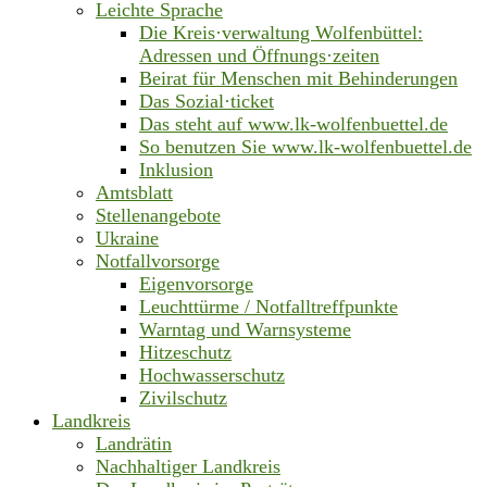
Leichte Sprache
Die Kreis·verwaltung Wolfenbüttel:
Adressen und Öffnungs·zeiten
Beirat für Menschen mit Behinderungen
Das Sozial·ticket
Das steht auf www.lk-wolfenbuettel.de
So benutzen Sie www.lk-wolfenbuettel.de
Inklusion
Amtsblatt
Stellenangebote
Ukraine
Notfallvorsorge
Eigenvorsorge
Leuchttürme / Notfalltreffpunkte
Warntag und Warnsysteme
Hitzeschutz
Hochwasserschutz
Zivilschutz
Landkreis
Landrätin
Nachhaltiger Landkreis