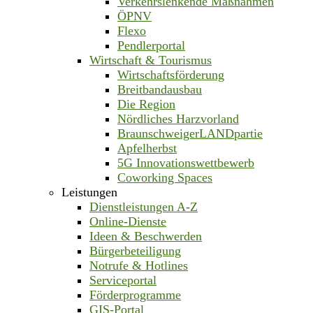
Verkehrslenkende Maßnahmen
ÖPNV
Flexo
Pendlerportal
Wirtschaft & Tourismus
Wirtschaftsförderung
Breitbandausbau
Die Region
Nördliches Harzvorland
BraunschweigerLANDpartie
Apfelherbst
5G Innovationswettbewerb
Coworking Spaces
Leistungen
Dienstleistungen A-Z
Online-Dienste
Ideen & Beschwerden
Bürgerbeteiligung
Notrufe & Hotlines
Serviceportal
Förderprogramme
GIS-Portal