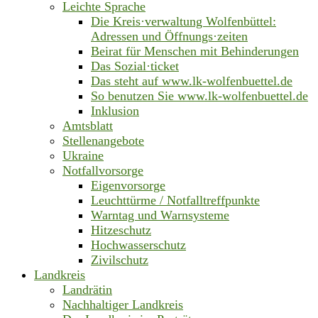
Leichte Sprache
Die Kreis·verwaltung Wolfenbüttel:
Adressen und Öffnungs·zeiten
Beirat für Menschen mit Behinderungen
Das Sozial·ticket
Das steht auf www.lk-wolfenbuettel.de
So benutzen Sie www.lk-wolfenbuettel.de
Inklusion
Amtsblatt
Stellenangebote
Ukraine
Notfallvorsorge
Eigenvorsorge
Leuchttürme / Notfalltreffpunkte
Warntag und Warnsysteme
Hitzeschutz
Hochwasserschutz
Zivilschutz
Landkreis
Landrätin
Nachhaltiger Landkreis