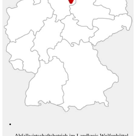
Abfallwirtschaftsbetrieb im Landkreis Wolfenbüttel