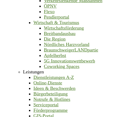
Verkehrslenkende Maßnahmen
ÖPNV
Flexo
Pendlerportal
Wirtschaft & Tourismus
Wirtschaftsförderung
Breitbandausbau
Die Region
Nördliches Harzvorland
BraunschweigerLANDpartie
Apfelherbst
5G Innovationswettbewerb
Coworking Spaces
Leistungen
Dienstleistungen A-Z
Online-Dienste
Ideen & Beschwerden
Bürgerbeteiligung
Notrufe & Hotlines
Serviceportal
Förderprogramme
GIS-Portal