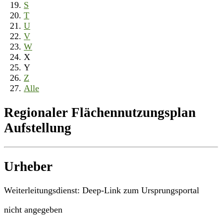
S
T
U
V
W
X
Y
Z
Alle
Regionaler Flächennutzungsplan
Aufstellung
Urheber
Weiterleitungsdienst: Deep-Link zum Ursprungsportal
nicht angegeben