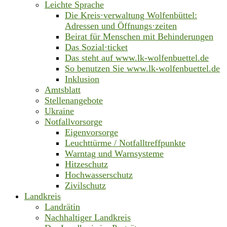
Leichte Sprache
Die Kreis·verwaltung Wolfenbüttel:
Adressen und Öffnungs·zeiten
Beirat für Menschen mit Behinderungen
Das Sozial·ticket
Das steht auf www.lk-wolfenbuettel.de
So benutzen Sie www.lk-wolfenbuettel.de
Inklusion
Amtsblatt
Stellenangebote
Ukraine
Notfallvorsorge
Eigenvorsorge
Leuchttürme / Notfalltreffpunkte
Warntag und Warnsysteme
Hitzeschutz
Hochwasserschutz
Zivilschutz
Landkreis
Landrätin
Nachhaltiger Landkreis