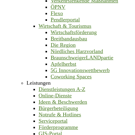
Verkehrslenkende Maßnahmen
ÖPNV
Flexo
Pendlerportal
Wirtschaft & Tourismus
Wirtschaftsförderung
Breitbandausbau
Die Region
Nördliches Harzvorland
BraunschweigerLANDpartie
Apfelherbst
5G Innovationswettbewerb
Coworking Spaces
Leistungen
Dienstleistungen A-Z
Online-Dienste
Ideen & Beschwerden
Bürgerbeteiligung
Notrufe & Hotlines
Serviceportal
Förderprogramme
GIS-Portal