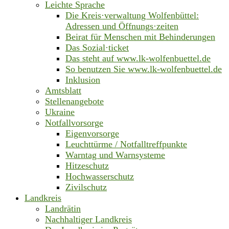
Leichte Sprache
Die Kreis·verwaltung Wolfenbüttel:
Adressen und Öffnungs·zeiten
Beirat für Menschen mit Behinderungen
Das Sozial·ticket
Das steht auf www.lk-wolfenbuettel.de
So benutzen Sie www.lk-wolfenbuettel.de
Inklusion
Amtsblatt
Stellenangebote
Ukraine
Notfallvorsorge
Eigenvorsorge
Leuchttürme / Notfalltreffpunkte
Warntag und Warnsysteme
Hitzeschutz
Hochwasserschutz
Zivilschutz
Landkreis
Landrätin
Nachhaltiger Landkreis