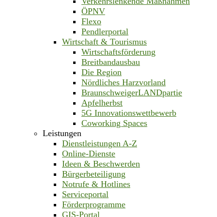
Verkehrslenkende Maßnahmen
ÖPNV
Flexo
Pendlerportal
Wirtschaft & Tourismus
Wirtschaftsförderung
Breitbandausbau
Die Region
Nördliches Harzvorland
BraunschweigerLANDpartie
Apfelherbst
5G Innovationswettbewerb
Coworking Spaces
Leistungen
Dienstleistungen A-Z
Online-Dienste
Ideen & Beschwerden
Bürgerbeteiligung
Notrufe & Hotlines
Serviceportal
Förderprogramme
GIS-Portal