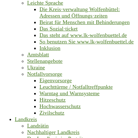
Leichte Sprache
Die Kreis·verwaltung Wolfenbüttel:
Adressen und Öffnungs·zeiten
Beirat für Menschen mit Behinderungen
Das Sozial·ticket
Das steht auf www.lk-wolfenbuettel.de
So benutzen Sie www.lk-wolfenbuettel.de
Inklusion
Amtsblatt
Stellenangebote
Ukraine
Notfallvorsorge
Eigenvorsorge
Leuchttürme / Notfalltreffpunkte
Warntag und Warnsysteme
Hitzeschutz
Hochwasserschutz
Zivilschutz
Landkreis
Landrätin
Nachhaltiger Landkreis