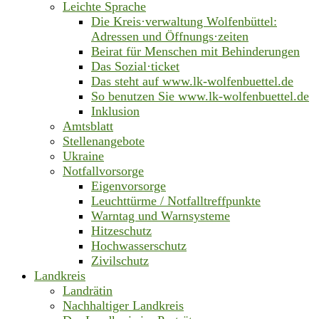
Leichte Sprache
Die Kreis·verwaltung Wolfenbüttel:
Adressen und Öffnungs·zeiten
Beirat für Menschen mit Behinderungen
Das Sozial·ticket
Das steht auf www.lk-wolfenbuettel.de
So benutzen Sie www.lk-wolfenbuettel.de
Inklusion
Amtsblatt
Stellenangebote
Ukraine
Notfallvorsorge
Eigenvorsorge
Leuchttürme / Notfalltreffpunkte
Warntag und Warnsysteme
Hitzeschutz
Hochwasserschutz
Zivilschutz
Landkreis
Landrätin
Nachhaltiger Landkreis