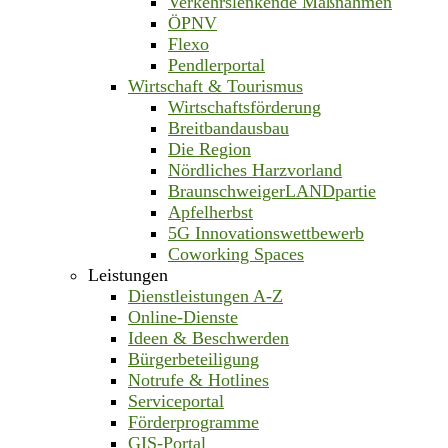
Verkehrslenkende Maßnahmen
ÖPNV
Flexo
Pendlerportal
Wirtschaft & Tourismus
Wirtschaftsförderung
Breitbandausbau
Die Region
Nördliches Harzvorland
BraunschweigerLANDpartie
Apfelherbst
5G Innovationswettbewerb
Coworking Spaces
Leistungen
Dienstleistungen A-Z
Online-Dienste
Ideen & Beschwerden
Bürgerbeteiligung
Notrufe & Hotlines
Serviceportal
Förderprogramme
GIS-Portal