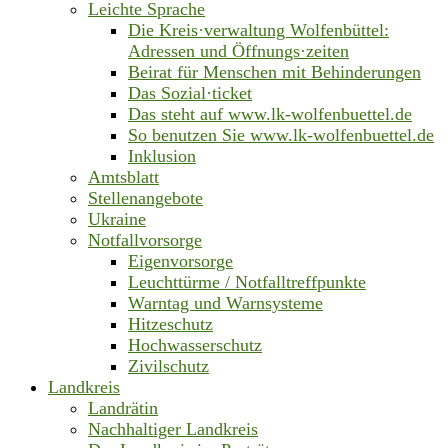
Leichte Sprache
Die Kreis·verwaltung Wolfenbüttel:
Adressen und Öffnungs·zeiten
Beirat für Menschen mit Behinderungen
Das Sozial·ticket
Das steht auf www.lk-wolfenbuettel.de
So benutzen Sie www.lk-wolfenbuettel.de
Inklusion
Amtsblatt
Stellenangebote
Ukraine
Notfallvorsorge
Eigenvorsorge
Leuchttürme / Notfalltreffpunkte
Warntag und Warnsysteme
Hitzeschutz
Hochwasserschutz
Zivilschutz
Landkreis
Landrätin
Nachhaltiger Landkreis