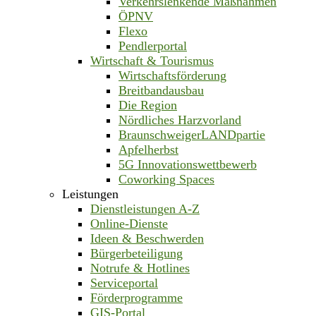
Verkehrslenkende Maßnahmen
ÖPNV
Flexo
Pendlerportal
Wirtschaft & Tourismus
Wirtschaftsförderung
Breitbandausbau
Die Region
Nördliches Harzvorland
BraunschweigerLANDpartie
Apfelherbst
5G Innovationswettbewerb
Coworking Spaces
Leistungen
Dienstleistungen A-Z
Online-Dienste
Ideen & Beschwerden
Bürgerbeteiligung
Notrufe & Hotlines
Serviceportal
Förderprogramme
GIS-Portal