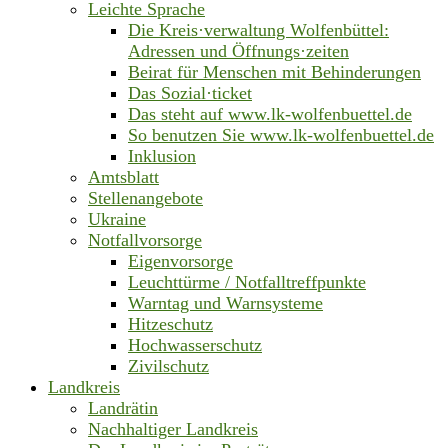
Leichte Sprache
Die Kreis·verwaltung Wolfenbüttel:
Adressen und Öffnungs·zeiten
Beirat für Menschen mit Behinderungen
Das Sozial·ticket
Das steht auf www.lk-wolfenbuettel.de
So benutzen Sie www.lk-wolfenbuettel.de
Inklusion
Amtsblatt
Stellenangebote
Ukraine
Notfallvorsorge
Eigenvorsorge
Leuchttürme / Notfalltreffpunkte
Warntag und Warnsysteme
Hitzeschutz
Hochwasserschutz
Zivilschutz
Landkreis
Landrätin
Nachhaltiger Landkreis