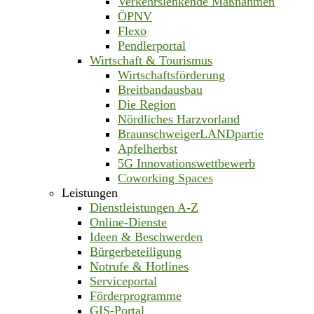
Verkehrslenkende Maßnahmen
ÖPNV
Flexo
Pendlerportal
Wirtschaft & Tourismus
Wirtschaftsförderung
Breitbandausbau
Die Region
Nördliches Harzvorland
BraunschweigerLANDpartie
Apfelherbst
5G Innovationswettbewerb
Coworking Spaces
Leistungen
Dienstleistungen A-Z
Online-Dienste
Ideen & Beschwerden
Bürgerbeteiligung
Notrufe & Hotlines
Serviceportal
Förderprogramme
GIS-Portal