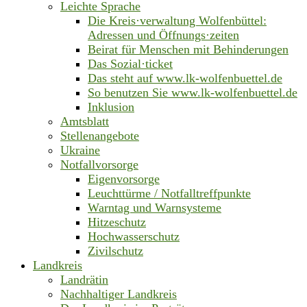
Leichte Sprache
Die Kreis·verwaltung Wolfenbüttel:
Adressen und Öffnungs·zeiten
Beirat für Menschen mit Behinderungen
Das Sozial·ticket
Das steht auf www.lk-wolfenbuettel.de
So benutzen Sie www.lk-wolfenbuettel.de
Inklusion
Amtsblatt
Stellenangebote
Ukraine
Notfallvorsorge
Eigenvorsorge
Leuchttürme / Notfalltreffpunkte
Warntag und Warnsysteme
Hitzeschutz
Hochwasserschutz
Zivilschutz
Landkreis
Landrätin
Nachhaltiger Landkreis