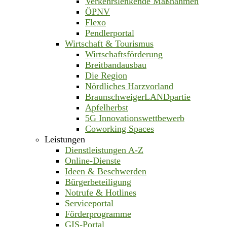
Verkehrslenkende Maßnahmen
ÖPNV
Flexo
Pendlerportal
Wirtschaft & Tourismus
Wirtschaftsförderung
Breitbandausbau
Die Region
Nördliches Harzvorland
BraunschweigerLANDpartie
Apfelherbst
5G Innovationswettbewerb
Coworking Spaces
Leistungen
Dienstleistungen A-Z
Online-Dienste
Ideen & Beschwerden
Bürgerbeteiligung
Notrufe & Hotlines
Serviceportal
Förderprogramme
GIS-Portal