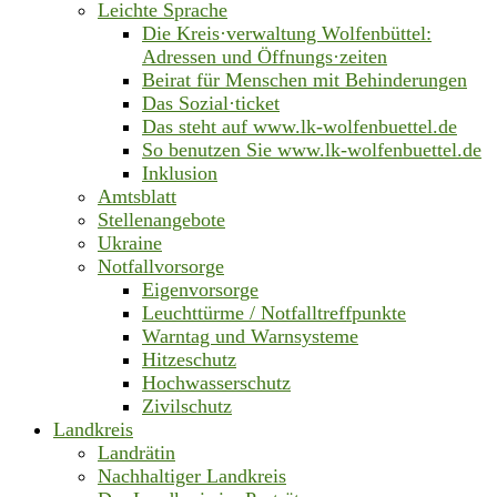
Leichte Sprache
Die Kreis·verwaltung Wolfenbüttel:
Adressen und Öffnungs·zeiten
Beirat für Menschen mit Behinderungen
Das Sozial·ticket
Das steht auf www.lk-wolfenbuettel.de
So benutzen Sie www.lk-wolfenbuettel.de
Inklusion
Amtsblatt
Stellenangebote
Ukraine
Notfallvorsorge
Eigenvorsorge
Leuchttürme / Notfalltreffpunkte
Warntag und Warnsysteme
Hitzeschutz
Hochwasserschutz
Zivilschutz
Landkreis
Landrätin
Nachhaltiger Landkreis