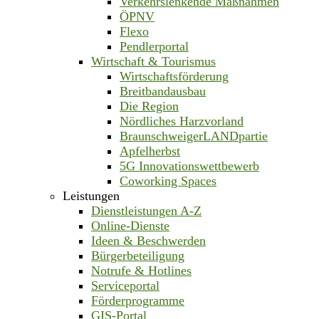
Verkehrslenkende Maßnahmen
ÖPNV
Flexo
Pendlerportal
Wirtschaft & Tourismus
Wirtschaftsförderung
Breitbandausbau
Die Region
Nördliches Harzvorland
BraunschweigerLANDpartie
Apfelherbst
5G Innovationswettbewerb
Coworking Spaces
Leistungen
Dienstleistungen A-Z
Online-Dienste
Ideen & Beschwerden
Bürgerbeteiligung
Notrufe & Hotlines
Serviceportal
Förderprogramme
GIS-Portal