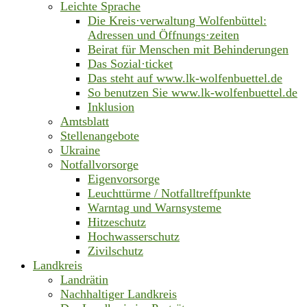
Leichte Sprache
Die Kreis·verwaltung Wolfenbüttel:
Adressen und Öffnungs·zeiten
Beirat für Menschen mit Behinderungen
Das Sozial·ticket
Das steht auf www.lk-wolfenbuettel.de
So benutzen Sie www.lk-wolfenbuettel.de
Inklusion
Amtsblatt
Stellenangebote
Ukraine
Notfallvorsorge
Eigenvorsorge
Leuchttürme / Notfalltreffpunkte
Warntag und Warnsysteme
Hitzeschutz
Hochwasserschutz
Zivilschutz
Landkreis
Landrätin
Nachhaltiger Landkreis