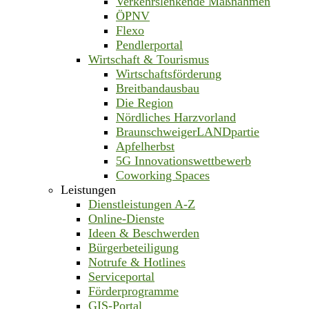
Verkehrslenkende Maßnahmen
ÖPNV
Flexo
Pendlerportal
Wirtschaft & Tourismus
Wirtschaftsförderung
Breitbandausbau
Die Region
Nördliches Harzvorland
BraunschweigerLANDpartie
Apfelherbst
5G Innovationswettbewerb
Coworking Spaces
Leistungen
Dienstleistungen A-Z
Online-Dienste
Ideen & Beschwerden
Bürgerbeteiligung
Notrufe & Hotlines
Serviceportal
Förderprogramme
GIS-Portal