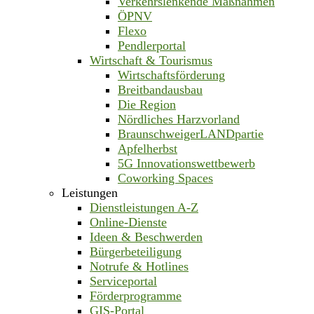
Verkehrslenkende Maßnahmen
ÖPNV
Flexo
Pendlerportal
Wirtschaft & Tourismus
Wirtschaftsförderung
Breitbandausbau
Die Region
Nördliches Harzvorland
BraunschweigerLANDpartie
Apfelherbst
5G Innovationswettbewerb
Coworking Spaces
Leistungen
Dienstleistungen A-Z
Online-Dienste
Ideen & Beschwerden
Bürgerbeteiligung
Notrufe & Hotlines
Serviceportal
Förderprogramme
GIS-Portal