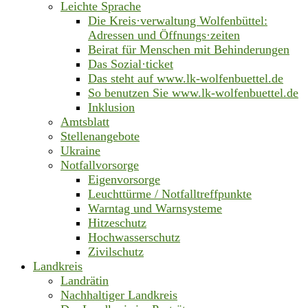
Leichte Sprache
Die Kreis·verwaltung Wolfenbüttel:
Adressen und Öffnungs·zeiten
Beirat für Menschen mit Behinderungen
Das Sozial·ticket
Das steht auf www.lk-wolfenbuettel.de
So benutzen Sie www.lk-wolfenbuettel.de
Inklusion
Amtsblatt
Stellenangebote
Ukraine
Notfallvorsorge
Eigenvorsorge
Leuchttürme / Notfalltreffpunkte
Warntag und Warnsysteme
Hitzeschutz
Hochwasserschutz
Zivilschutz
Landkreis
Landrätin
Nachhaltiger Landkreis