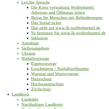
Leichte Sprache
Die Kreis·verwaltung Wolfenbüttel:
Adressen und Öffnungs·zeiten
Beirat für Menschen mit Behinderungen
Das Sozial·ticket
Das steht auf www.lk-wolfenbuettel.de
So benutzen Sie www.lk-wolfenbuettel.de
Inklusion
Amtsblatt
Stellenangebote
Ukraine
Notfallvorsorge
Eigenvorsorge
Leuchttürme / Notfalltreffpunkte
Warntag und Warnsysteme
Hitzeschutz
Hochwasserschutz
Zivilschutz
Landkreis
Landrätin
Nachhaltiger Landkreis