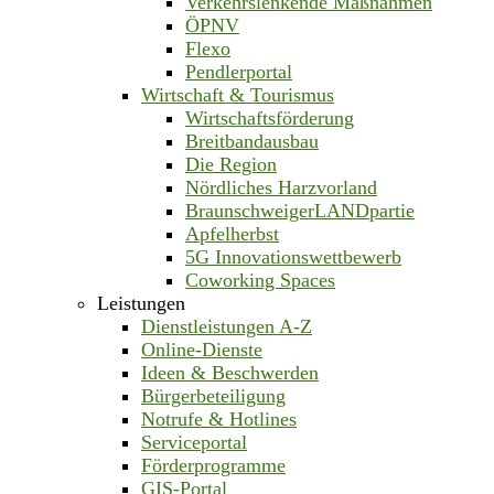
Verkehrslenkende Maßnahmen
ÖPNV
Flexo
Pendlerportal
Wirtschaft & Tourismus
Wirtschaftsförderung
Breitbandausbau
Die Region
Nördliches Harzvorland
BraunschweigerLANDpartie
Apfelherbst
5G Innovationswettbewerb
Coworking Spaces
Leistungen
Dienstleistungen A-Z
Online-Dienste
Ideen & Beschwerden
Bürgerbeteiligung
Notrufe & Hotlines
Serviceportal
Förderprogramme
GIS-Portal