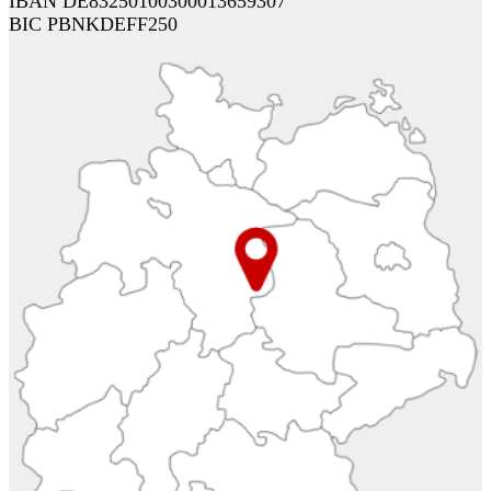
IBAN DE83250100300013659307
BIC PBNKDEFF250