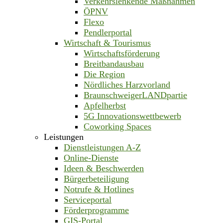
Verkehrslenkende Maßnahmen
ÖPNV
Flexo
Pendlerportal
Wirtschaft & Tourismus
Wirtschaftsförderung
Breitbandausbau
Die Region
Nördliches Harzvorland
BraunschweigerLANDpartie
Apfelherbst
5G Innovationswettbewerb
Coworking Spaces
Leistungen
Dienstleistungen A-Z
Online-Dienste
Ideen & Beschwerden
Bürgerbeteiligung
Notrufe & Hotlines
Serviceportal
Förderprogramme
GIS-Portal