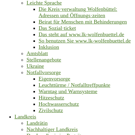
Leichte Sprache
Die Kreis·verwaltung Wolfenbüttel:
Adressen und Öffnungs·zeiten
Beirat für Menschen mit Behinderungen
Das Sozial·ticket
Das steht auf www.lk-wolfenbuettel.de
So benutzen Sie www.lk-wolfenbuettel.de
Inklusion
Amtsblatt
Stellenangebote
Ukraine
Notfallvorsorge
Eigenvorsorge
Leuchttürme / Notfalltreffpunkte
Warntag und Warnsysteme
Hitzeschutz
Hochwasserschutz
Zivilschutz
Landkreis
Landrätin
Nachhaltiger Landkreis