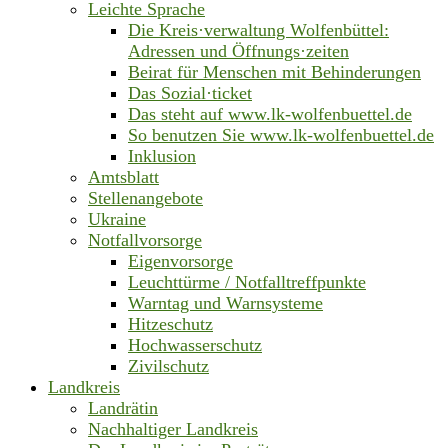
Leichte Sprache
Die Kreis·verwaltung Wolfenbüttel:
Adressen und Öffnungs·zeiten
Beirat für Menschen mit Behinderungen
Das Sozial·ticket
Das steht auf www.lk-wolfenbuettel.de
So benutzen Sie www.lk-wolfenbuettel.de
Inklusion
Amtsblatt
Stellenangebote
Ukraine
Notfallvorsorge
Eigenvorsorge
Leuchttürme / Notfalltreffpunkte
Warntag und Warnsysteme
Hitzeschutz
Hochwasserschutz
Zivilschutz
Landkreis
Landrätin
Nachhaltiger Landkreis