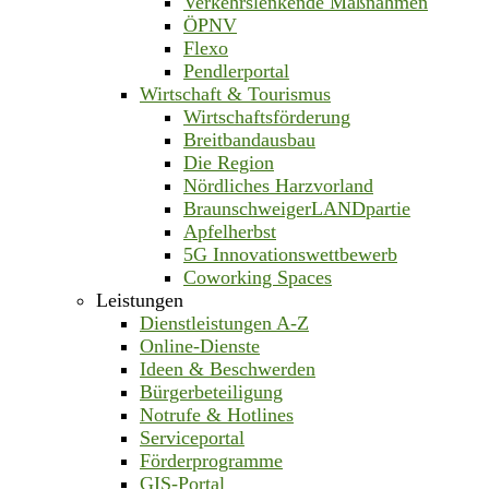
Verkehrslenkende Maßnahmen
ÖPNV
Flexo
Pendlerportal
Wirtschaft & Tourismus
Wirtschaftsförderung
Breitbandausbau
Die Region
Nördliches Harzvorland
BraunschweigerLANDpartie
Apfelherbst
5G Innovationswettbewerb
Coworking Spaces
Leistungen
Dienstleistungen A-Z
Online-Dienste
Ideen & Beschwerden
Bürgerbeteiligung
Notrufe & Hotlines
Serviceportal
Förderprogramme
GIS-Portal