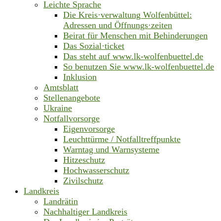
Leichte Sprache
Die Kreis·verwaltung Wolfenbüttel:
Adressen und Öffnungs·zeiten
Beirat für Menschen mit Behinderungen
Das Sozial·ticket
Das steht auf www.lk-wolfenbuettel.de
So benutzen Sie www.lk-wolfenbuettel.de
Inklusion
Amtsblatt
Stellenangebote
Ukraine
Notfallvorsorge
Eigenvorsorge
Leuchttürme / Notfalltreffpunkte
Warntag und Warnsysteme
Hitzeschutz
Hochwasserschutz
Zivilschutz
Landkreis
Landrätin
Nachhaltiger Landkreis