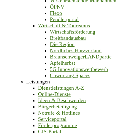
Verkehrslenkende Maßnahmen
ÖPNV
Flexo
Pendlerportal
Wirtschaft & Tourismus
Wirtschaftsförderung
Breitbandausbau
Die Region
Nördliches Harzvorland
BraunschweigerLANDpartie
Apfelherbst
5G Innovationswettbewerb
Coworking Spaces
Leistungen
Dienstleistungen A-Z
Online-Dienste
Ideen & Beschwerden
Bürgerbeteiligung
Notrufe & Hotlines
Serviceportal
Förderprogramme
GIS-Portal