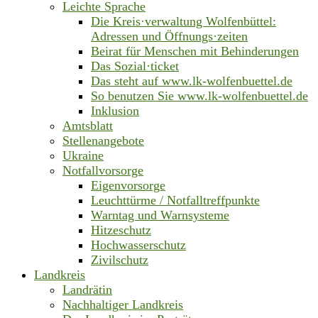
Leichte Sprache
Die Kreis·verwaltung Wolfenbüttel:
Adressen und Öffnungs·zeiten
Beirat für Menschen mit Behinderungen
Das Sozial·ticket
Das steht auf www.lk-wolfenbuettel.de
So benutzen Sie www.lk-wolfenbuettel.de
Inklusion
Amtsblatt
Stellenangebote
Ukraine
Notfallvorsorge
Eigenvorsorge
Leuchttürme / Notfalltreffpunkte
Warntag und Warnsysteme
Hitzeschutz
Hochwasserschutz
Zivilschutz
Landkreis
Landrätin
Nachhaltiger Landkreis