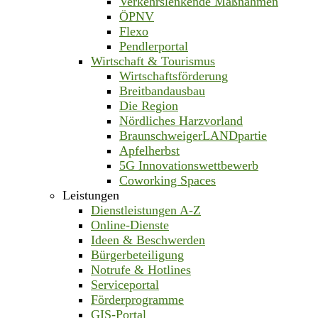
Verkehrslenkende Maßnahmen
ÖPNV
Flexo
Pendlerportal
Wirtschaft & Tourismus
Wirtschaftsförderung
Breitbandausbau
Die Region
Nördliches Harzvorland
BraunschweigerLANDpartie
Apfelherbst
5G Innovationswettbewerb
Coworking Spaces
Leistungen
Dienstleistungen A-Z
Online-Dienste
Ideen & Beschwerden
Bürgerbeteiligung
Notrufe & Hotlines
Serviceportal
Förderprogramme
GIS-Portal