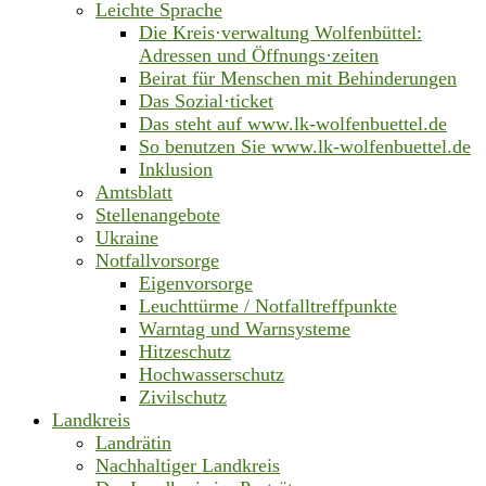
Leichte Sprache
Die Kreis·verwaltung Wolfenbüttel:
Adressen und Öffnungs·zeiten
Beirat für Menschen mit Behinderungen
Das Sozial·ticket
Das steht auf www.lk-wolfenbuettel.de
So benutzen Sie www.lk-wolfenbuettel.de
Inklusion
Amtsblatt
Stellenangebote
Ukraine
Notfallvorsorge
Eigenvorsorge
Leuchttürme / Notfalltreffpunkte
Warntag und Warnsysteme
Hitzeschutz
Hochwasserschutz
Zivilschutz
Landkreis
Landrätin
Nachhaltiger Landkreis