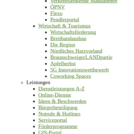
Verkehrslenkende Maßnahmen
ÖPNV
Flexo
Pendlerportal
Wirtschaft & Tourismus
Wirtschaftsförderung
Breitbandausbau
Die Region
Nördliches Harzvorland
BraunschweigerLANDpartie
Apfelherbst
5G Innovationswettbewerb
Coworking Spaces
Leistungen
Dienstleistungen A-Z
Online-Dienste
Ideen & Beschwerden
Bürgerbeteiligung
Notrufe & Hotlines
Serviceportal
Förderprogramme
GIS-Portal