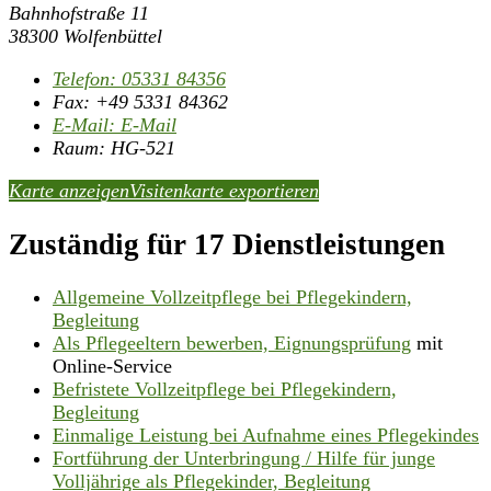
Bahnhofstraße 11
38300 Wolfenbüttel
Telefon:
05331 84356
Fax:
+49 5331 84362
E-Mail:
E-Mail
Raum: HG-521
Karte anzeigen
Visitenkarte exportieren
Zuständig für 17 Dienstleistungen
Allgemeine Vollzeitpflege bei Pflegekindern,
Begleitung
Als Pflegeeltern bewerben, Eignungsprüfung
mit
Online-Service
Befristete Vollzeitpflege bei Pflegekindern,
Begleitung
Einmalige Leistung bei Aufnahme eines Pflegekindes
Fortführung der Unterbringung / Hilfe für junge
Volljährige als Pflegekinder, Begleitung