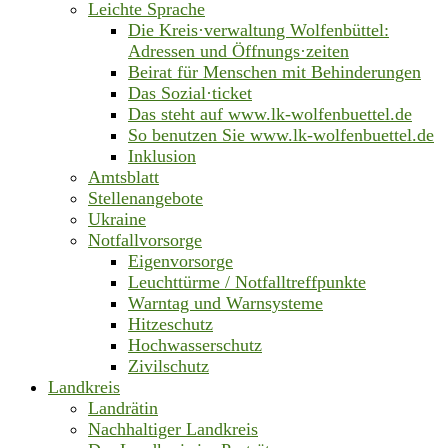
Leichte Sprache
Die Kreis·verwaltung Wolfenbüttel:
Adressen und Öffnungs·zeiten
Beirat für Menschen mit Behinderungen
Das Sozial·ticket
Das steht auf www.lk-wolfenbuettel.de
So benutzen Sie www.lk-wolfenbuettel.de
Inklusion
Amtsblatt
Stellenangebote
Ukraine
Notfallvorsorge
Eigenvorsorge
Leuchttürme / Notfalltreffpunkte
Warntag und Warnsysteme
Hitzeschutz
Hochwasserschutz
Zivilschutz
Landkreis
Landrätin
Nachhaltiger Landkreis