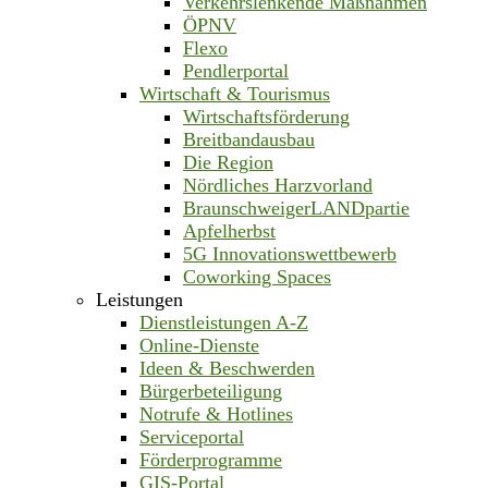
Verkehrslenkende Maßnahmen
ÖPNV
Flexo
Pendlerportal
Wirtschaft & Tourismus
Wirtschaftsförderung
Breitbandausbau
Die Region
Nördliches Harzvorland
BraunschweigerLANDpartie
Apfelherbst
5G Innovationswettbewerb
Coworking Spaces
Leistungen
Dienstleistungen A-Z
Online-Dienste
Ideen & Beschwerden
Bürgerbeteiligung
Notrufe & Hotlines
Serviceportal
Förderprogramme
GIS-Portal