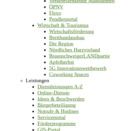
Verkehrslenkende Maßnahmen
ÖPNV
Flexo
Pendlerportal
Wirtschaft & Tourismus
Wirtschaftsförderung
Breitbandausbau
Die Region
Nördliches Harzvorland
BraunschweigerLANDpartie
Apfelherbst
5G Innovationswettbewerb
Coworking Spaces
Leistungen
Dienstleistungen A-Z
Online-Dienste
Ideen & Beschwerden
Bürgerbeteiligung
Notrufe & Hotlines
Serviceportal
Förderprogramme
GIS-Portal