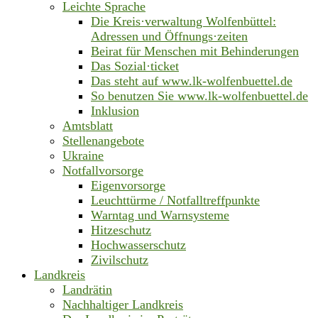
Leichte Sprache
Die Kreis·verwaltung Wolfenbüttel:
Adressen und Öffnungs·zeiten
Beirat für Menschen mit Behinderungen
Das Sozial·ticket
Das steht auf www.lk-wolfenbuettel.de
So benutzen Sie www.lk-wolfenbuettel.de
Inklusion
Amtsblatt
Stellenangebote
Ukraine
Notfallvorsorge
Eigenvorsorge
Leuchttürme / Notfalltreffpunkte
Warntag und Warnsysteme
Hitzeschutz
Hochwasserschutz
Zivilschutz
Landkreis
Landrätin
Nachhaltiger Landkreis