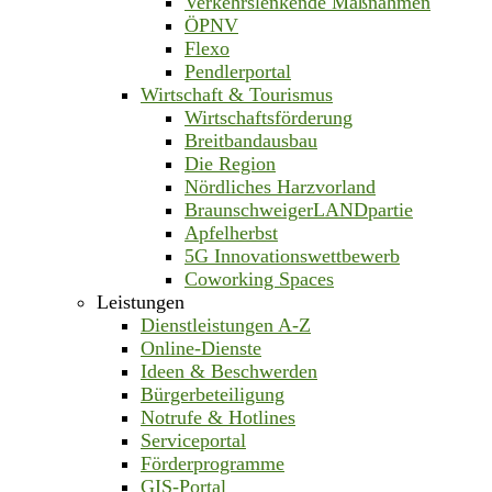
Verkehrslenkende Maßnahmen
ÖPNV
Flexo
Pendlerportal
Wirtschaft & Tourismus
Wirtschaftsförderung
Breitbandausbau
Die Region
Nördliches Harzvorland
BraunschweigerLANDpartie
Apfelherbst
5G Innovationswettbewerb
Coworking Spaces
Leistungen
Dienstleistungen A-Z
Online-Dienste
Ideen & Beschwerden
Bürgerbeteiligung
Notrufe & Hotlines
Serviceportal
Förderprogramme
GIS-Portal