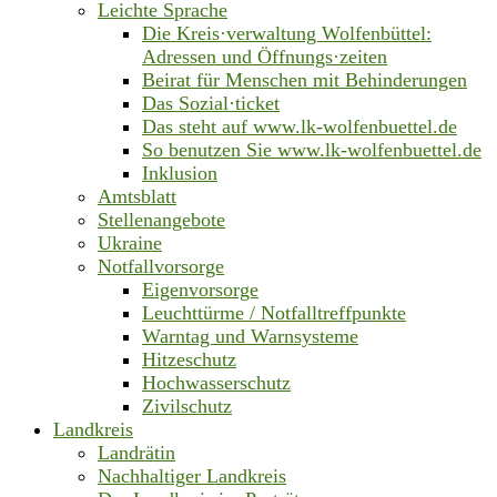
Leichte Sprache
Die Kreis·verwaltung Wolfenbüttel:
Adressen und Öffnungs·zeiten
Beirat für Menschen mit Behinderungen
Das Sozial·ticket
Das steht auf www.lk-wolfenbuettel.de
So benutzen Sie www.lk-wolfenbuettel.de
Inklusion
Amtsblatt
Stellenangebote
Ukraine
Notfallvorsorge
Eigenvorsorge
Leuchttürme / Notfalltreffpunkte
Warntag und Warnsysteme
Hitzeschutz
Hochwasserschutz
Zivilschutz
Landkreis
Landrätin
Nachhaltiger Landkreis